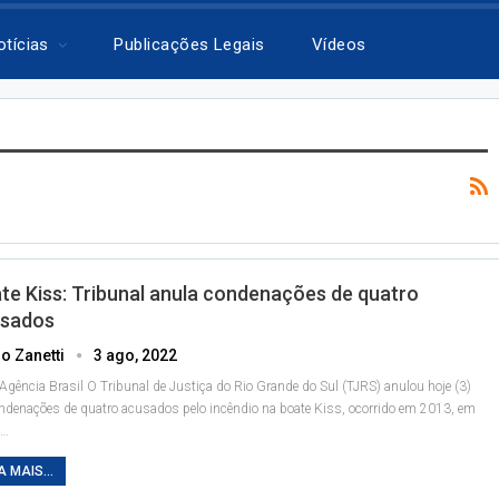
otícias
Publicações Legais
Vídeos
te Kiss: Tribunal anula condenações de quatro
sados
o Zanetti
3 ago, 2022
 Agência Brasil
O Tribunal de Justiça do Rio Grande do Sul (TJRS) anulou hoje (3)
ndenações de quatro acusados pelo incêndio na boate Kiss, ocorrido em 2013, em
…
A MAIS...