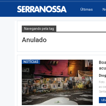
Últimas
N
Navegando pela tag
Anulado
NOTÍCIAS
Boa
acu
Diog
Foto:
as co
Santa
LEI