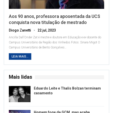
Aos 90 anos, professora aposentada da UCS
conquista nova titulação de mestrado
Diogo Zanetti
22 jul, 2023
Ancilla Dall’Onder Zat é mestre e doutora em Educação e ex-docente do
Campus Universitário da Região dos Vinhedos
Fotos: Sinara Migot
O
Campus Universitário de Bento Gonçalves
…
LEIA MAIS...
Mais lidas
Eduardo Leite e Thalis Bolzan terminam
casamento
Homem foge da GCM, mas acaba