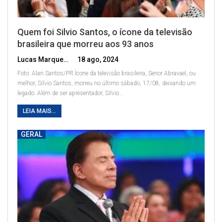
Quem foi Silvio Santos, o ícone da televisão
brasileira que morreu aos 93 anos
Lucas Marques
18 ago, 2024
Foto: Alan Santos/PR
Ícone da televisão brasileira, Senor Abravael, ou
melhor, Silvio Santos, morreu no último sábado, 17/08, deixando um
legado. Além de ser apresentador, Silvio
…
LEIA MAIS...
GERAL