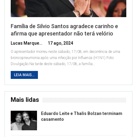
Família de Silvio Santos agradece carinho e
afirma que apresentador não terá velório
Lucas Marques
17 ago, 2024
O apresentador morreu neste sábado, 17/08, em decorrência de uma
broncopneumonia após uma infecção por Influenza (H1N1)
Foto:
Divulgação
Na tarde deste sábado, 17/08, a família
…
LEIA MAIS...
Mais lidas
Eduardo Leite e Thalis Bolzan terminam
casamento