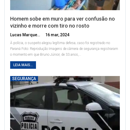
Homem sobe em muro para ver confusão no
vizinho e morre com tiro no rosto
Lucas Marques
16 mar, 2024
À polícia, o suspeito alegou legítima defesa; caso foi registrado no
Paraná
Foto: Reprodução
Imagens de câmera de segurança registraram
o momento em que Bruno Júnior, de 33 anos,
…
LEIA MAIS...
SEGURANÇA