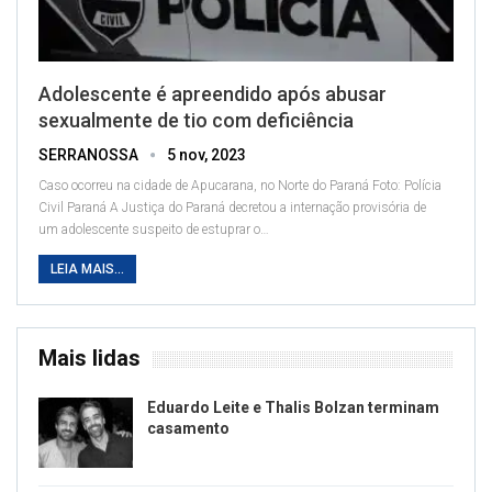
Adolescente é apreendido após abusar
sexualmente de tio com deficiência
SERRANOSSA
5 nov, 2023
Caso ocorreu na cidade de Apucarana, no Norte do Paraná
Foto: Polícia
Civil Paraná
A Justiça do Paraná decretou a internação provisória de
um adolescente suspeito de estuprar o
…
LEIA MAIS...
Mais lidas
Eduardo Leite e Thalis Bolzan terminam
casamento