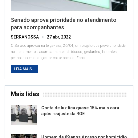
Senado aprova prioridade no atendimento
para acompanhantes
SERRANOSSA
27 abr, 2022
O Senado aprovou na terça-feira, 26/04, um projeto que prevê prioridade
no atendimento a acompanhantes de idosos, gestantes, lactantes,
pessoas com crianças de colo e obesos. Essa
…
LEIA MAIS...
Mais lidas
Conta de luz fica quase 15% mais cara
após reajuste da RGE
Homem de 69 anos é preso por homicídio