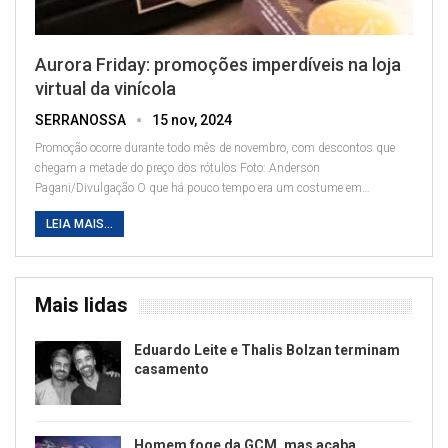
Aurora Friday: promoções imperdíveis na loja
virtual da vinícola
SERRANOSSA
15 nov, 2024
Promoção ocorre durante todo mês de novembro, com descontos que
chegam a metade do preço dos rótulos
Foto: Anderson
Pagani/Divulgação
O que há pouco tempo era um costume em
…
LEIA MAIS...
Mais lidas
Eduardo Leite e Thalis Bolzan terminam
casamento
Homem foge da GCM, mas acaba