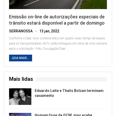
Emissão on-line de autorizações especiais de
trânsito estará disponível a partir de domingo
SERRANOSSA
13 jan, 2022
Conforme o Daer, novo sistema reduz em quatro vezes tempo de espera
para os transportadores
AETs serão entregues em cerca de uma semana
após a solicitação - Foto: Divulgação/Daer
…
LEIA MAIS...
Mais lidas
Eduardo Leite e Thalis Bolzan terminam
casamento
Homem foge da GCM, mas acaba