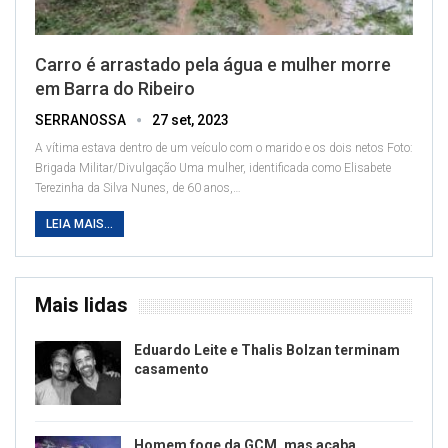
Carro é arrastado pela água e mulher morre
em Barra do Ribeiro
SERRANOSSA
27 set, 2023
A vítima estava dentro de um veículo com o marido e os dois netos
Foto:
Brigada Militar/Divulgação
Uma mulher, identificada como Elisabete
Terezinha da Silva Nunes, de 60 anos,
…
LEIA MAIS...
Mais lidas
Eduardo Leite e Thalis Bolzan terminam
casamento
Homem foge da GCM, mas acaba