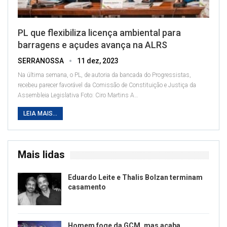
PL que flexibiliza licença ambiental para
barragens e açudes avança na ALRS
SERRANOSSA
11 dez, 2023
Na última semana, o PL, de autoria da bancada do Progressistas,
recebeu parecer favorável da Comissão de Constituição e Justiça da
Assembleia Legislativa
Foto: Ciro Martins
A
…
LEIA MAIS...
Mais lidas
Eduardo Leite e Thalis Bolzan terminam
casamento
Homem foge da GCM, mas acaba