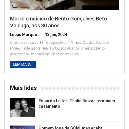
Morre o músico de Bento Gonçalves Beto
Valduga, aos 80 anos
Lucas Marques
13 jun, 2024
O velório iniciou às 13h e segue até às 17h, nas Capelas São José
Morreu nesta quinta-feira, 13/06, aos 80 anos, o músico bento-
gonçalvense Beto Valduga. Nascido em 06 de
…
LEIA MAIS...
Mais lidas
Eduardo Leite e Thalis Bolzan terminam
casamento
Homem foge da GCM, mas acaba