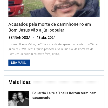
Acusados pela morte de caminhoneiro em
Bom Jesus vão a júri popular
SERRANOSSA
13 abr, 2024
Luciano Boeira Melos, de 27 anos, está desaparecido desde o dia 26 de
julho de 2023
Foto: Arquivo pessoal
A Vara Judicial da Comarca de
Bom Jesus decidiu na sexta-feira, 12/04,
…
LEIA MAIS...
Mais lidas
Eduardo Leite e Thalis Bolzan terminam
casamento