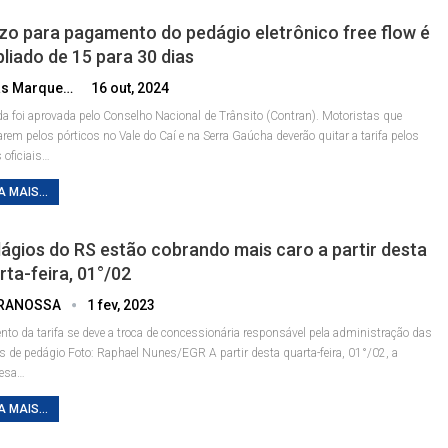
zo para pagamento do pedágio eletrônico free flow é
liado de 15 para 30 dias
Lucas Marques
16 out, 2024
a foi aprovada pelo Conselho Nacional de Trânsito (Contran). Motoristas que
rem pelos pórticos no Vale do Caí e na Serra Gaúcha deverão quitar a tarifa pelos
 oficiais
…
A MAIS...
ágios do RS estão cobrando mais caro a partir desta
rta-feira, 01°/02
RANOSSA
1 fev, 2023
to da tarifa se deve a troca de concessionária responsável pela administração das
s de pedágio
Foto: Raphael Nunes/EGR
A partir desta quarta-feira, 01°/02, a
esa
…
A MAIS...