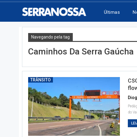
Últimas
N
Navegando pela tag
Caminhos Da Serra Gaúcha
TRÂNSITO
CSG
flo
Diog
Pedág
do Va
LEI