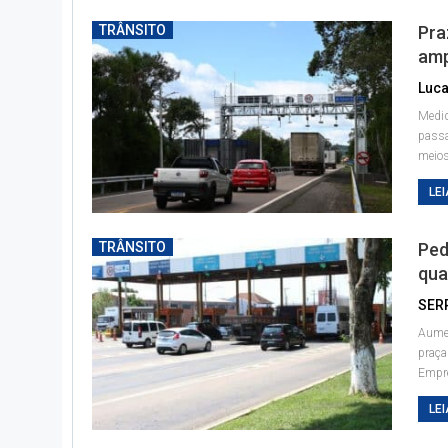
TRÂNSITO
Pra
amp
Medid
passa
meios
LEI
TRÂNSITO
Ped
qua
SER
Aumen
praça
Empr
LEI