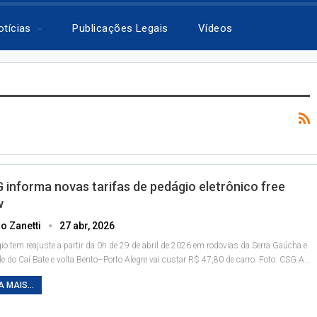
otícias
Publicações Legais
Vídeos
 informa novas tarifas de pedágio eletrônico free
w
o Zanetti
27 abr, 2026
io tem reajuste a partir da 0h de 29 de abril de 2026 em rodovias da Serra Gaúcha e
le do Caí
Bate e volta Bento–Porto Alegre vai custar R$ 47,80 de carro. Foto: CSG
A
…
A MAIS...