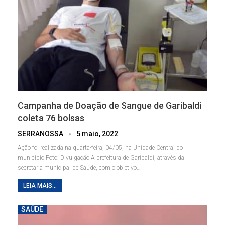
Campanha de Doação de Sangue de Garibaldi
coleta 76 bolsas
SERRANOSSA
5 maio, 2022
Ação foi realizada na quarta-feira, 04/05, na Unidade Central do
município
Foto: Divulgação
A prefeitura de Garibaldi, através da
secretaria municipal de Saúde, com o objetivo
…
LEIA MAIS...
SAÚDE