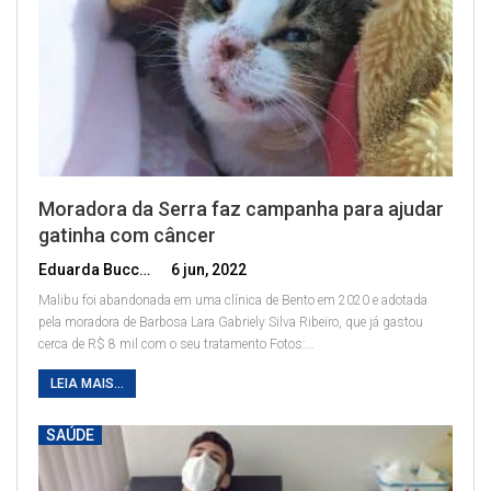
Moradora da Serra faz campanha para ajudar
gatinha com câncer
Eduarda Bucco
6 jun, 2022
Malibu foi abandonada em uma clínica de Bento em 2020 e adotada
pela moradora de Barbosa Lara Gabriely Silva Ribeiro, que já gastou
cerca de R$ 8 mil com o seu tratamento
Fotos:
…
LEIA MAIS...
SAÚDE