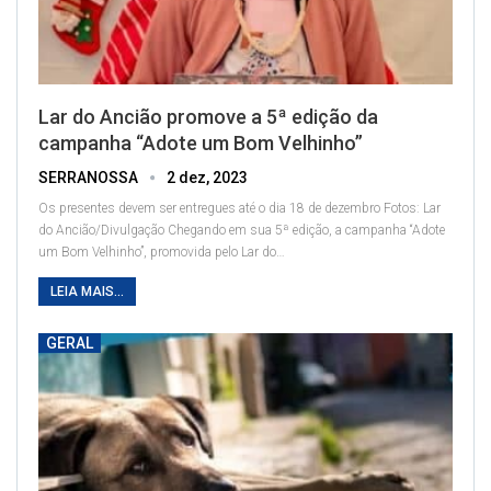
Lar do Ancião promove a 5ª edição da
campanha “Adote um Bom Velhinho”
SERRANOSSA
2 dez, 2023
Os presentes devem ser entregues até o dia 18 de dezembro
Fotos: Lar
do Ancião/Divulgação
Chegando em sua 5ª edição, a campanha “Adote
um Bom Velhinho”, promovida pelo Lar do
…
LEIA MAIS...
GERAL