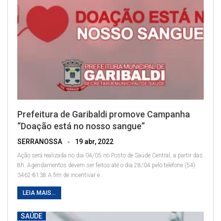
Prefeitura de Garibaldi promove Campanha
“Doação está no nosso sangue”
SERRANOSSA
19 abr, 2022
Ação será realizada no dia 04/05 no Posto de Saúde Central, a partir das
8h. Agendamentos devem ser feitos até o dia 28/04 pelo telefone (54)
3462-8138
A fim de incentivar e
…
LEIA MAIS...
SAÚDE