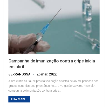
Campanha de imunização contra gripe inicia
em abril
SERRANOSSA
25 mar, 2022
A secretaria da Saúde prevê a vacinação de cerca de 46 mil pessoas nos
grupos considerados prioritários
Foto: Divulgação/Governo Federal
A
campanha de imunização contra a gripe
…
LEIA MAIS...