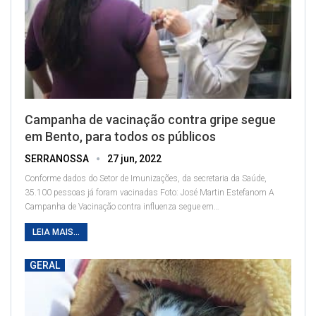
Campanha de vacinação contra gripe segue
em Bento, para todos os públicos
SERRANOSSA
27 jun, 2022
Conforme dados do Setor de Imunizações, da secretaria da Saúde,
35.100 pessoas já foram vacinadas
Foto: José Martin Estefanom
A
Campanha de Vacinação contra influenza segue em
…
LEIA MAIS...
GERAL