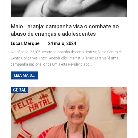
Maio Laranja: campanha visa o combate ao
abuso de crianças e adolescentes
Lucas Marques
24 maio, 2024
No sábado, 25/05, ocorre campanha de conscientização no Centro de
Bento Gonçalves
Foto: Reprodução/Internet
O “Maio Laranja” é uma
campanha nacional onde um alerta é evidenciado:
…
LEIA MAIS...
GERAL