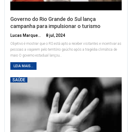
Governo do Rio Grande do Sul lança
campanha para impulsionar o turismo
Lucas Marques
8 jul, 2024
Objetivo é mostrar que o RS está apto a receber visitantes e incentivar as
pessoas a viajarem pelo território gaúcho após a tragédia climática de
maio
O governo estadual lançou
…
LEIA MAIS...
SAÚDE