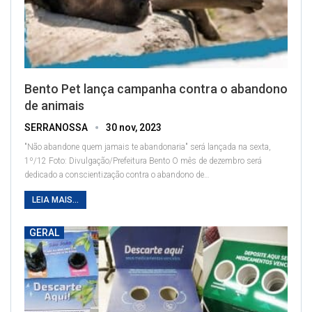
Bento Pet lança campanha contra o abandono
de animais
SERRANOSSA
30 nov, 2023
"Não abandone quem jamais te abandonaria" será lançada na sexta,
1º/12
Foto: Divulgação/Prefeitura Bento
O mês de dezembro será
dedicado a conscientização contra o abandono de
…
LEIA MAIS...
GERAL