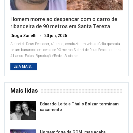
Homem morre ao despencar com o carro de
ribanceira de 90 metros em Santa Tereza
Diogo Zanetti
20 jun, 2025
Sidinei de Deus Pescador, 41 anos, conduzia um veículo Celta que caiu
de um barranco com cerca de 90 metros
Sidinei de Deus Pescador tinha
41 anos. Fotos: Rprodução/Redes Sociais e
…
LEIA MAIS...
Mais lidas
Eduardo Leite e Thalis Bolzan terminam
casamento
Homem foge da GCM, mas acaba