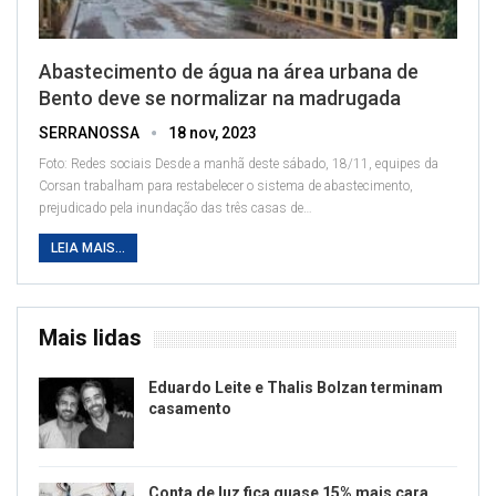
Abastecimento de água na área urbana de
Bento deve se normalizar na madrugada
SERRANOSSA
18 nov, 2023
Foto: Redes sociais
Desde a manhã deste sábado, 18/11, equipes da
Corsan trabalham para restabelecer o sistema de abastecimento,
prejudicado pela inundação das três casas de
…
LEIA MAIS...
Mais lidas
Eduardo Leite e Thalis Bolzan terminam
casamento
Conta de luz fica quase 15% mais cara