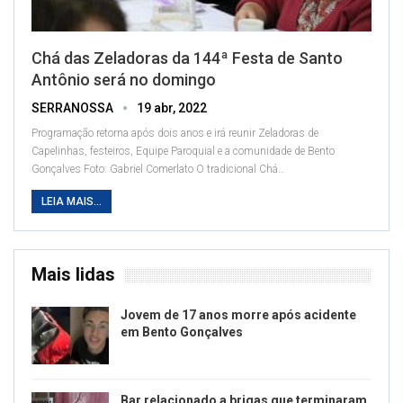
Chá das Zeladoras da 144ª Festa de Santo
Antônio será no domingo
SERRANOSSA
19 abr, 2022
Programação retorna após dois anos e irá reunir Zeladoras de
Capelinhas, festeiros, Equipe Paroquial e a comunidade de Bento
Gonçalves
Foto: Gabriel Comerlato
O tradicional Chá
…
LEIA MAIS...
Mais lidas
Jovem de 17 anos morre após acidente
em Bento Gonçalves
Bar relacionado a brigas que terminaram