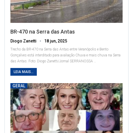
BR-470 na Serra das Antas
Diogo Zanetti
18 jun, 2025
Trecho da BR-470 na Serra das Antas entre Veranópolis e Bento
Gonçalves está interditado para avaliação
Chuva e mais chuva na Serra
das Antas. Foto: Diogo Zanetti/Jornal SERRANOSSA
…
LEIA MAIS...
GERAL