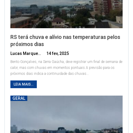
RS terá chuva e alívio nas temperaturas pelos
próximos dias
Lucas Marques
14 fev, 2025
Bento Gonçalves, na Serra Gaúcha, deve registrar um final de semana de
calor, mas com chuvas em momentos pontuais
A previsão para os
próximos dias indica a continuidade das chuvas
…
LEIA MAIS...
GERAL