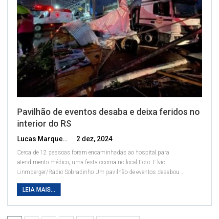
Pavilhão de eventos desaba e deixa feridos no
interior do RS
Lucas Marques
2 dez, 2024
Cerca de 12 pessoas foram encaminhadas ao hospital para
atendimento médico; uma festa ocorria no local
Foto: Elvio
Linmberger/Rádio Sobradinho
Um pavilhão de eventos desabou
…
LEIA MAIS...