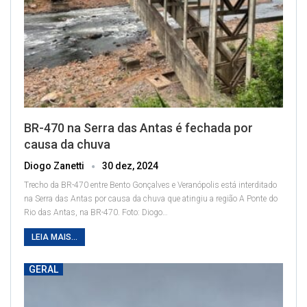
BR-470 na Serra das Antas é fechada por
causa da chuva
Diogo Zanetti
30 dez, 2024
Trecho da BR-470 entre Bento Gonçalves e Veranópolis está interditado
na Serra das Antas por causa da chuva que atingiu a região
A Ponte do
Rio das Antas, na BR-470. Foto: Diogo
…
LEIA MAIS...
GERAL