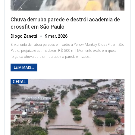
Chuva derruba parede e destrói academia de
crossfit em São Paulo
Diogo Zanetti
9 mar, 2026
Enxurrada derrubou paredes e invadiu a Yellow Monkey CrossFit em São
Paulo; prejuízo é estimado em R$ 500 mil
Momento exato em que a
força da chuva abre um buraco na parede e invade
…
LEIA MAIS...
GERAL