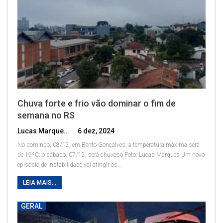
Chuva forte e frio vão dominar o fim de
semana no RS
Lucas Marques
6 dez, 2024
No domingo, 08/12, em Bento Gonçalves, a temperatura máxima será
de 19ºC; o sábado, 07/12, será chuvoso
Foto: Lucas Marques
Um novo
episódio de instabilidade vai atingir os
…
LEIA MAIS...
GERAL