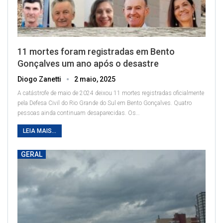
11 mortes foram registradas em Bento
Gonçalves um ano após o desastre
Diogo Zanetti
2 maio, 2025
A catástrofe de maio de 2024 deixou 11 mortes registradas oficialmente
pela Defesa Civil do Rio Grande do Sul em Bento Gonçalves. Quatro
pessoas ainda continuam desaparecidas. Os
…
LEIA MAIS...
GERAL