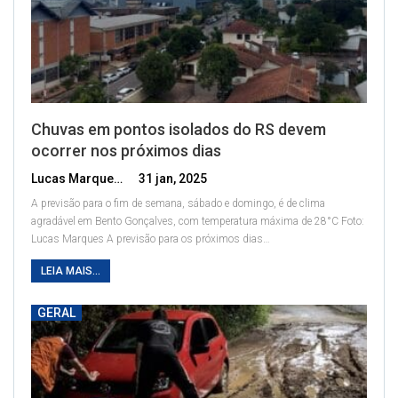
Chuvas em pontos isolados do RS devem
ocorrer nos próximos dias
Lucas Marques
31 jan, 2025
A previsão para o fim de semana, sábado e domingo, é de clima
agradável em Bento Gonçalves, com temperatura máxima de 28°C
Foto:
Lucas Marques
A previsão para os próximos dias
…
LEIA MAIS...
GERAL