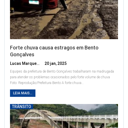
Forte chuva causa estragos em Bento
Gonçalves
Lucas Marques
20 jan, 2025
Equipes da prefeitura de Bento Gonçalves trabalharam na madrugada
para atender os problemas ocasionados pelo forte volume de chuva
Foto: Reprodução/Prefeitura Bento
A forte chuva
…
LEIA MAIS...
TRÂNSITO