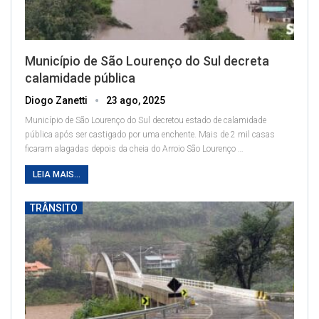
Município de São Lourenço do Sul decreta
calamidade pública
Diogo Zanetti
23 ago, 2025
Município de São Lourenço do Sul decretou estado de calamidade
pública após ser castigado por uma enchente. Mais de 2 mil casas
ficaram alagadas depois da cheia do Arroio São Lourenço
…
LEIA MAIS...
TRÂNSITO