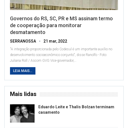
Governos do RS, SC, PR e MS assinam termo
de cooperação para monitorar
desmatamento
SERRANOSSA
21 mar, 2022
"A integração proporcionada pelo Codesul é um importante auxílio no
desenvolvimento socioeconômico conjunto", disse Ranolfo - Foto:
Juliana Roll / Ascom GVG
Vice-governador,
…
LEIA MAIS...
Mais lidas
Eduardo Leite e Thalis Bolzan terminam
casamento