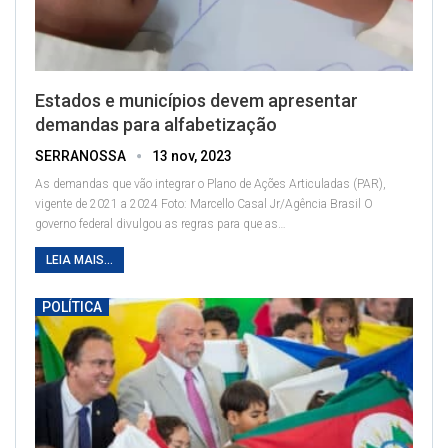
Estados e municípios devem apresentar
demandas para alfabetização
SERRANOSSA
13 nov, 2023
As demandas que vão integrar o Plano de Ações Articuladas (PAR),
vigente de 2021 a 2024
Foto: Marcello Casal Jr/Agência Brasil
O
governo federal divulgou as regras para que as
…
LEIA MAIS...
POLÍTICA