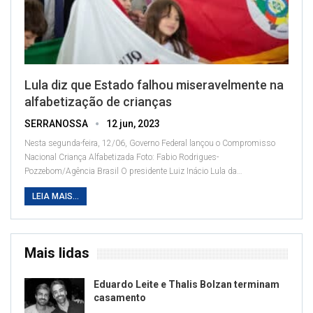
Lula diz que Estado falhou miseravelmente na
alfabetização de crianças
SERRANOSSA
12 jun, 2023
Nesta segunda-feira, 12/06, Governo Federal lançou o Compromisso
Nacional Criança Alfabetizada
Foto: Fabio Rodrigues-
Pozzebom/Agência Brasil
O presidente Luiz Inácio Lula da
…
LEIA MAIS...
Mais lidas
Eduardo Leite e Thalis Bolzan terminam
casamento