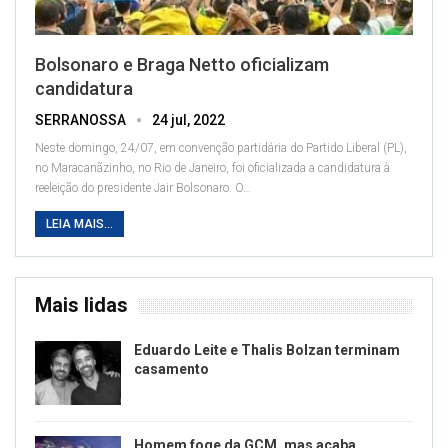
Bolsonaro e Braga Netto oficializam
candidatura
SERRANOSSA
24 jul, 2022
Neste domingo, 24/07, em convenção partidária do Partido Liberal (PL),
no Maracanãzinho, no Rio de Janeiro, foi oficializada a candidatura à
reeleição do presidente Jair Bolsonaro. O
…
LEIA MAIS...
Mais lidas
Eduardo Leite e Thalis Bolzan terminam
casamento
Homem foge da GCM, mas acaba