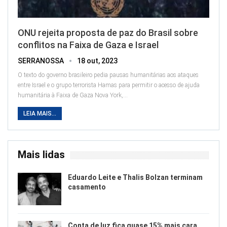
ONU rejeita proposta de paz do Brasil sobre
conflitos na Faixa de Gaza e Israel
SERRANOSSA
18 out, 2023
O texto do governo brasileiro pedia pausas humanitárias aos ataques
entre Israel e o grupo terrorista Hamas para permitir o acesso de ajuda
humanitária à Faixa de Gaza
Nova York,
…
LEIA MAIS...
Mais lidas
Eduardo Leite e Thalis Bolzan terminam
casamento
Conta de luz fica quase 15% mais cara