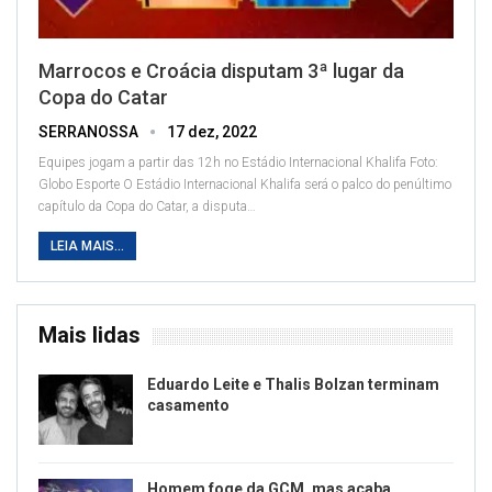
Marrocos e Croácia disputam 3ª lugar da
Copa do Catar
SERRANOSSA
17 dez, 2022
Equipes jogam a partir das 12h no Estádio Internacional Khalifa
Foto:
Globo Esporte
O Estádio Internacional Khalifa será o palco do penúltimo
capítulo da Copa do Catar, a disputa
…
LEIA MAIS...
Mais lidas
Eduardo Leite e Thalis Bolzan terminam
casamento
Homem foge da GCM, mas acaba