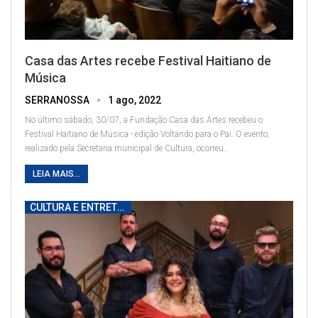
Casa das Artes recebe Festival Haitiano de
Música
SERRANOSSA
1 ago, 2022
No último sábado, 30/07, a Fundação Casa das Artes recebeu o
Festival Haitiano de Música - edição Voltando para o Pai. O evento,
realizado pela Secretaria municipal de Cultura, ocorreu
…
LEIA MAIS...
CULTURA E ENTRETENIMENTO