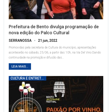
Prefeitura de Bento divulga programação de
nova edição do Palco Cultural
SERRANOSSA
21 jun, 2022
Promovidas pela secretaria de Cultura do município, apresentações
acontecerão no sábado, 25/06, a partir das 10h, na Via Del Vino
Dando
continuidade na promoção e difusão das
…
LEIA MAIS...
CULTURA E ENTRETENIMENTO