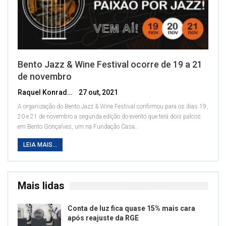
Bento Jazz & Wine Festival ocorre de 19 a 21
de novembro
Raquel Konrad
27 out, 2021
A organização do Bento Jazz & Wine Festival confirmou para os dias 19,
20 e 21 de novembro a segunda edição do evento que terá dois palcos
em Bento Gonçalves, um na Fundação Casa
…
LEIA MAIS...
Mais lidas
Conta de luz fica quase 15% mais cara
após reajuste da RGE