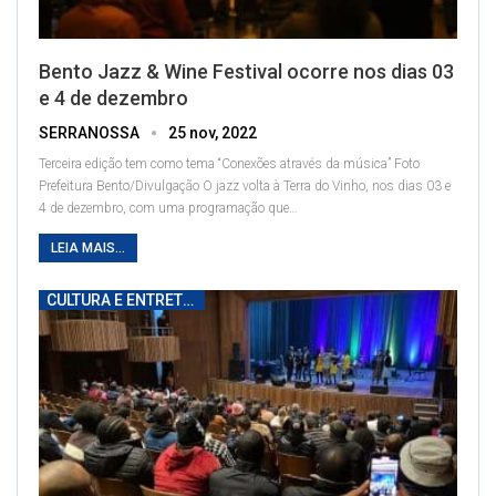
Bento Jazz & Wine Festival ocorre nos dias 03
e 4 de dezembro
SERRANOSSA
25 nov, 2022
Terceira edição tem como tema “Conexões através da música”
Foto
Prefeitura Bento/Divulgação
O jazz volta à Terra do Vinho, nos dias 03 e
4 de dezembro, com uma programação que
…
LEIA MAIS...
CULTURA E ENTRETENIMENTO