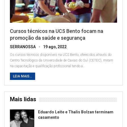
Cursos técnicos na UCS Bento focam na
promoção da saúde e segurança
SERRANOSSA
19 ago, 2022
Os cursos técnicos disponíveis na UCS Bento, oferecidos através do
Centro Tecnológico da Universidade de Caxias do Sul (CETEC), miram
na capacitação e qualificação profissional tendo a
…
LEIA MAIS...
Mais lidas
Eduardo Leite e Thalis Bolzan terminam
casamento