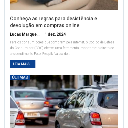
Conheça as regras para desistência e
devolução em compras online
Lucas Marques
1 dez, 2024
Para os consumidores que compram pela internet, o Código de Defesa
do Consumidor (CDC) oferece uma ferramenta importante: o direito de
arrependimento
Foto: Freepik
Na era do
…
LEIA MAIS...
ÚLTIMAS