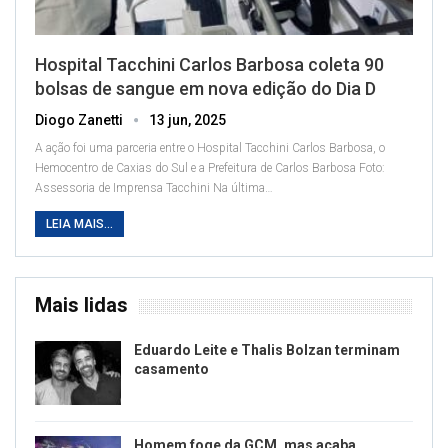
Hospital Tacchini Carlos Barbosa coleta 90
bolsas de sangue em nova edição do Dia D
Diogo Zanetti
13 jun, 2025
A ação foi uma parceria entre o Hospital Tacchini Carlos Barbosa, o
Hemocentro de Caxias do Sul e a Prefeitura de Carlos Barbosa
Foto:
Assessoria de Imprensa Tacchini
Na última
…
LEIA MAIS...
Mais lidas
Eduardo Leite e Thalis Bolzan terminam
casamento
Homem foge da GCM, mas acaba