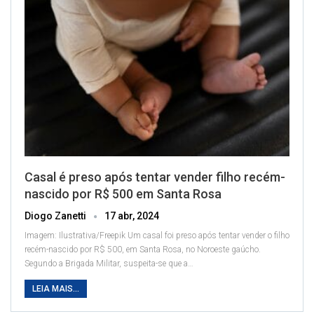
Casal é preso após tentar vender filho recém-
nascido por R$ 500 em Santa Rosa
Diogo Zanetti
17 abr, 2024
Imagem: Ilustrativa/Freepik
Um casal foi preso após tentar vender o filho
recém-nascido por R$ 500, em Santa Rosa, no Noroeste gaúcho.
Segundo a Brigada Militar, suspeita-se que a
…
LEIA MAIS...