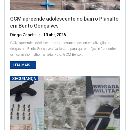
GCM apreende adolescente no bairro Planalto
em Bento Gonçalves
Diogo Zanetti
10 abr, 2026
GCM apreendeu adolescente após denúncia de comercialização de
drogas em Bento Gonçalves
Na torcida para que este "jovem" encontre
um caminho melhor na vida. Foto: GCM
Bento
…
LEIA MAIS...
SEGURANÇA