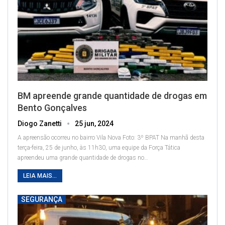
BM apreende grande quantidade de drogas em
Bento Gonçalves
Diogo Zanetti
25 jun, 2024
A apreensão ocorreu no bairro Vila Nova
Foto: 3º BPAT
Na manhã desta
terça-feira, 25 de junho, às 11h30, uma equipe da Força Tática
apreendeu uma grande quantidade de drogas no
…
LEIA MAIS...
SEGURANÇA