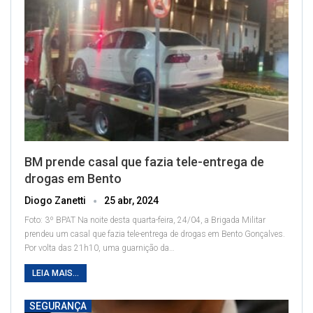
BM prende casal que fazia tele-entrega de
drogas em Bento
Diogo Zanetti
25 abr, 2024
Foto: 3º BPAT
Na noite desta quarta-feira, 24/04, a Brigada Militar
prendeu um casal que fazia tele-entrega de drogas em Bento Gonçalves.
Por volta das 21h10, uma guarnição da
…
LEIA MAIS...
SEGURANÇA