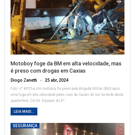
Motoboy foge da BM em alta velocidade, mas
é preso com drogas em Caxias
Diogo Zanetti
25 abr, 2024
Foto: 4° BPChq
Um motoboy foi preso pela Brigada Militar (BM) após
uma fuga em alta velocidade pelas ruas de Caxias do Sul na tarde desta
quarta-feira, 24/04.
Equipes do 4º
…
LEIA MAIS...
SEGURANÇA