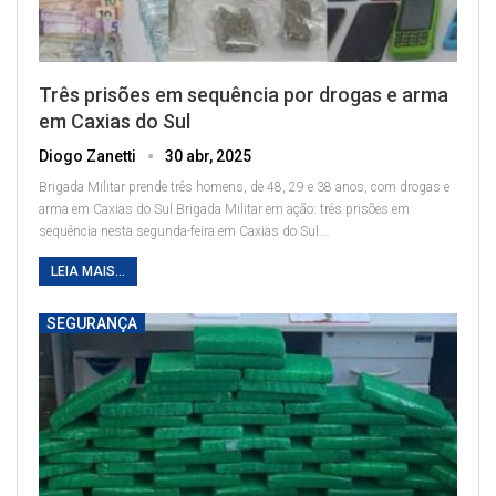
Três prisões em sequência por drogas e arma
em Caxias do Sul
Diogo Zanetti
30 abr, 2025
Brigada Militar prende três homens, de 48, 29 e 38 anos, com drogas e
arma em Caxias do Sul
Brigada Militar em ação: três prisões em
sequência nesta segunda-feira em Caxias do Sul.
…
LEIA MAIS...
SEGURANÇA