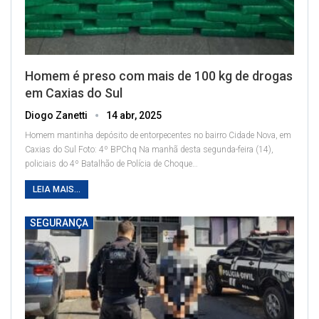
Homem é preso com mais de 100 kg de drogas
em Caxias do Sul
Diogo Zanetti
14 abr, 2025
Homem mantinha depósito de entorpecentes no bairro Cidade Nova, em
Caxias do Sul
Foto: 4º BPChq
Na manhã desta segunda-feira (14),
policiais do 4º Batalhão de Polícia de Choque
…
LEIA MAIS...
SEGURANÇA