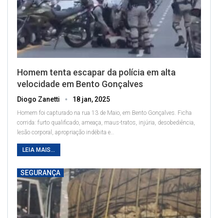
Homem tenta escapar da polícia em alta
velocidade em Bento Gonçalves
Diogo Zanetti
18 jan, 2025
Homem foi capturado na rua 13 de Maio, em Bento Gonçalves. Ficha
corrida: furto qualificado, ameaça, maus-tratos, injúria, desobediência,
lesão corporal, apropriação indébita e
…
LEIA MAIS...
SEGURANÇA