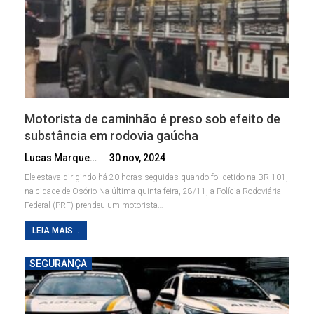
Motorista de caminhão é preso sob efeito de
substância em rodovia gaúcha
Lucas Marques
30 nov, 2024
Ele estava dirigindo há 20 horas seguidas quando foi detido na BR-101,
na cidade de Osório
Na última quinta-feira, 28/11, a Polícia Rodoviária
Federal (PRF) prendeu um motorista
…
LEIA MAIS...
SEGURANÇA