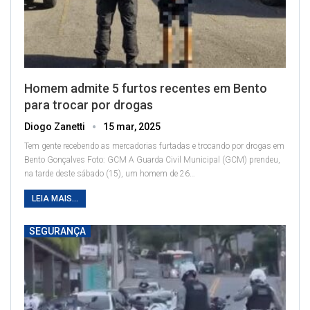
Homem admite 5 furtos recentes em Bento
para trocar por drogas
Diogo Zanetti
15 mar, 2025
Tem gente recebendo as mercadorias furtadas e trocando por drogas em
Bento Gonçalves
Foto: GCM
A Guarda Civil Municipal (GCM) prendeu,
na tarde deste sábado (15), um homem de 26
…
LEIA MAIS...
SEGURANÇA