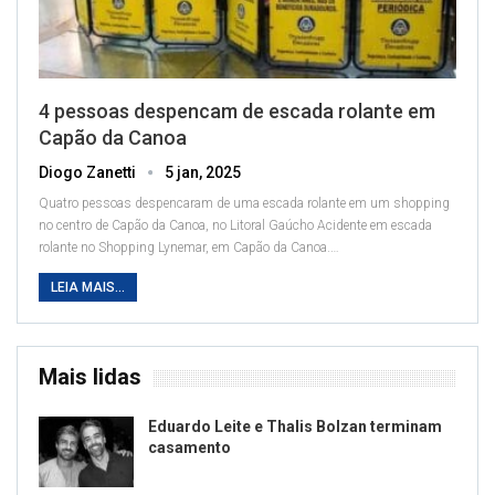
4 pessoas despencam de escada rolante em
Capão da Canoa
Diogo Zanetti
5 jan, 2025
Quatro pessoas despencaram de uma escada rolante em um shopping
no centro de Capão da Canoa, no Litoral Gaúcho
Acidente em escada
rolante no Shopping Lynemar, em Capão da Canoa.
…
LEIA MAIS...
Mais lidas
Eduardo Leite e Thalis Bolzan terminam
casamento