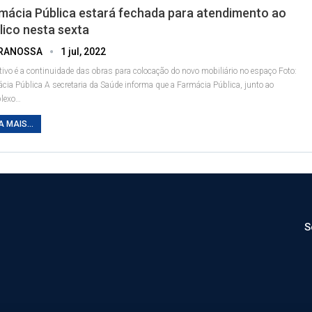
mácia Pública estará fechada para atendimento ao
lico nesta sexta
RANOSSA
1 jul, 2022
ivo é a continuidade das obras para colocação do novo mobiliário no espaço
Foto:
cia Pública
A secretaria da Saúde informa que a Farmácia Pública, junto ao
lexo
…
A MAIS...
S