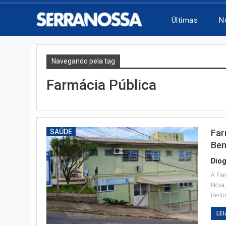
Últimas
N
Navegando pela tag
Farmácia Pública
SAÚDE
Far
Ben
Diog
A Far
Nova,
Bento
LEI