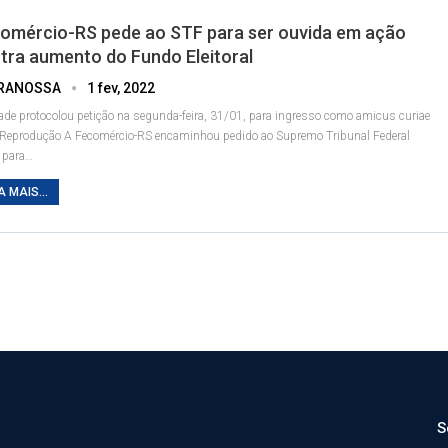
omércio-RS pede ao STF para ser ouvida em ação
tra aumento do Fundo Eleitoral
RANOSSA
1 fev, 2022
ade protocolou petição na segunda-feira, 31/01, para ingresso como amicus curiae
 Reprodução
A Fecomércio-RS encaminhou pedido ao Supremo Tribunal Federal
 para
…
A MAIS...
S