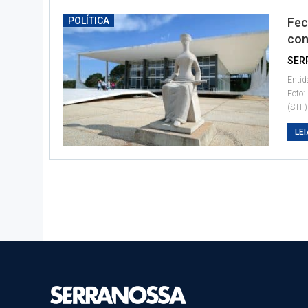
POLÍTICA
Fec
con
SER
Entid
Foto:
(STF)
LEI