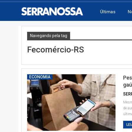
Últimas
N
Navegando pela tag
Fecomércio-RS
ECONOMIA
Pes
gaú
SER
Mesmo
de au
últim
LEI