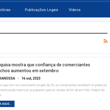
otícias
Publicações Legais
Vídeos
quisa mostra que confiança de comerciantes
chos aumentou em setembro
RANOSSA
16 out, 2023
 que com um crescimento singelo de 3%, os comerciantes acreditam no potencial
mento ainda maior e já se preparam para as vendas de fim de ano
Foto: Freepik
Na
a
…
A MAIS...