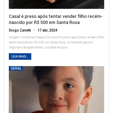
Casal é preso após tentar vender filho recém-
nascido por R$ 500 em Santa Rosa
Diogo Zanetti
17 abr, 2024
Imagem: Ilustrativa/Freepik
Um casal foi preso após tentar vender o filho
recém-nascido por R$ 500, em Santa Rosa, no Noroeste gaúcho.
Segundo a Brigada Militar, suspeita-se que a
…
LEIA MAIS...
GERAL