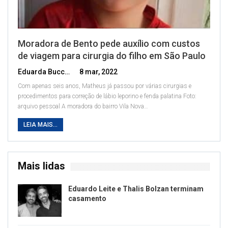
Moradora de Bento pede auxílio com custos
de viagem para cirurgia do filho em São Paulo
Eduarda Bucco
8 mar, 2022
Com apenas seis anos, Matheus já passou por várias cirurgias e
procedimentos para correção de lábio leporino e fenda palatina
Foto:
arquivo pessoal
A moradora do bairro Vila Nova
…
LEIA MAIS...
Mais lidas
Eduardo Leite e Thalis Bolzan terminam
casamento