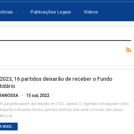
otícias
Publicações Legais
Vídeos
2023, 16 partidos deixarão de receber o Fundo
tidário
RANOSSA
15 out, 2022
8 que participaram das eleições em 2022, apenas 12 legendas conseguiram votos
empenho suficientes
Muitos partidos políticos precisarão se fundir com outras
das e se
…
A MAIS...