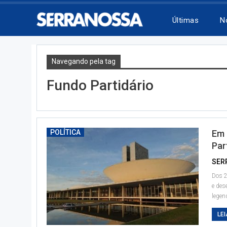
Últimas
N
Navegando pela tag
Fundo Partidário
POLÍTICA
Em 
Par
SER
Dos 2
e des
legen
LEI