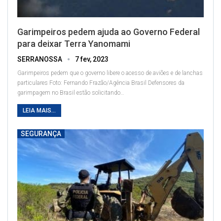
Garimpeiros pedem ajuda ao Governo Federal
para deixar Terra Yanomami
SERRANOSSA
7 fev, 2023
Garimpeiros pedem que o governo libere o acesso de aviões e de lanchas
particulares
Foto: Fernando Frazão/Agência Brasil
Defensores da
garimpagem no Brasil estão solicitando
…
LEIA MAIS...
SEGURANÇA