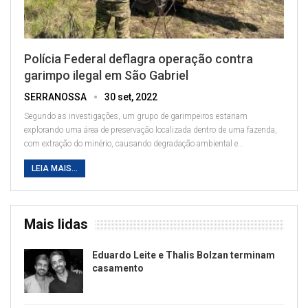
Polícia Federal deflagra operação contra
garimpo ilegal em São Gabriel
SERRANOSSA
30 set, 2022
Segundo as investigações, um grupo de garimpeiros estariam
explorando uma área de preservação localizada dentro de uma fazenda,
com extração do minério, causando degradação ambiental e
…
LEIA MAIS...
Mais lidas
Eduardo Leite e Thalis Bolzan terminam
casamento