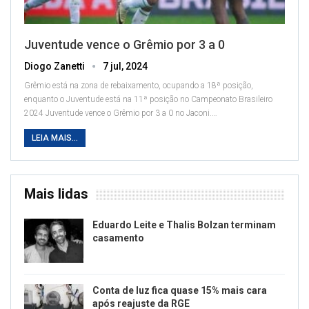
Juventude vence o Grêmio por 3 a 0
Diogo Zanetti
7 jul, 2024
Grêmio está na zona de rebaixamento, ocupando a 18ª posição,
enquanto o Juventude está na 11ª posição no Campeonato Brasileiro
2024
Juventude vence o Grêmio por 3 a 0 no Jaconi.
…
LEIA MAIS...
Mais lidas
Eduardo Leite e Thalis Bolzan terminam
casamento
Conta de luz fica quase 15% mais cara
após reajuste da RGE