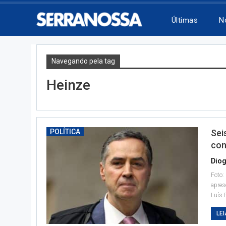
Últimas
N
Navegando pela tag
Heinze
POLÍTICA
Sei
con
Diog
Foto:
apres
Luís 
LEI