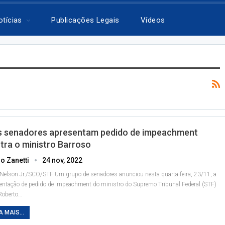
otícias
Publicações Legais
Vídeos
s senadores apresentam pedido de impeachment
tra o ministro Barroso
o Zanetti
24 nov, 2022
 Nelson Jr./SCO/STF
Um grupo de senadores anunciou nesta quarta-feira, 23/11, a
entação de pedido de impeachment do ministro do Supremo Tribunal Federal (STF)
Roberto
…
A MAIS...