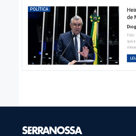
POLÍTICA
Hei
de 
Diog
Foto:
que a
Alexa
LEI