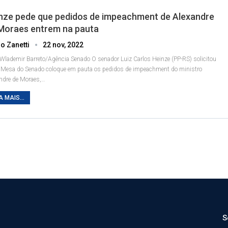
nze pede que pedidos de impeachment de Alexandre
Moraes entrem na pauta
o Zanetti
22 nov, 2022
 Wlademir Barreto/Agência Senado
O senador Luiz Carlos Heinze (PP-RS) solicitou
 Mesa do Senado coloque em pauta os pedidos de impeachment do ministro
ndre de Moraes,
…
A MAIS...
S