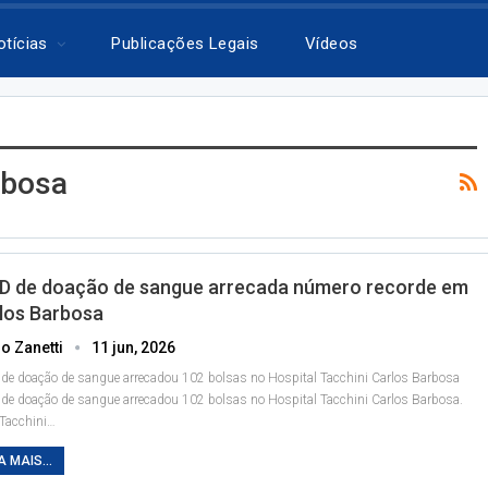
otícias
Publicações Legais
Vídeos
rbosa
 D de doação de sangue arrecada número recorde em
los Barbosa
o Zanetti
11 jun, 2026
 de doação de sangue arrecadou 102 bolsas no Hospital Tacchini Carlos Barbosa
 de doação de sangue arrecadou 102 bolsas no Hospital Tacchini Carlos Barbosa.
 Tacchini
…
A MAIS...