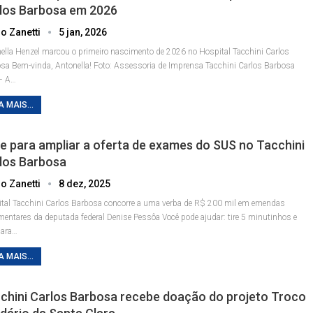
los Barbosa em 2026
o Zanetti
5 jan, 2026
ella Henzel marcou o primeiro nascimento de 2026 no Hospital Tacchini Carlos
osa
Bem-vinda, Antonella! Foto: Assessoria de Imprensa Tacchini
Carlos Barbosa
– A
…
A MAIS...
e para ampliar a oferta de exames do SUS no Tacchini
los Barbosa
o Zanetti
8 dez, 2025
tal Tacchini Carlos Barbosa concorre a uma verba de R$ 200 mil em emendas
mentares da deputada federal Denise Pessôa
Você pode ajudar: tire 5 minutinhos e
para
…
A MAIS...
chini Carlos Barbosa recebe doação do projeto Troco