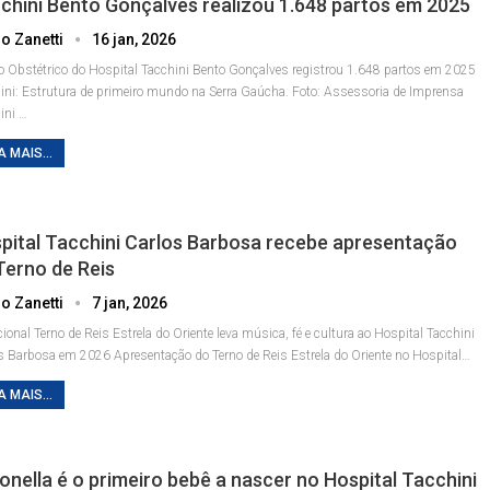
chini Bento Gonçalves realizou 1.648 partos em 2025
o Zanetti
16 jan, 2026
o Obstétrico do Hospital Tacchini Bento Gonçalves registrou 1.648 partos em 2025
ini: Estrutura de primeiro mundo na Serra Gaúcha. Foto: Assessoria de Imprensa
ini
…
A MAIS...
pital Tacchini Carlos Barbosa recebe apresentação
Terno de Reis
o Zanetti
7 jan, 2026
cional Terno de Reis Estrela do Oriente leva música, fé e cultura ao Hospital Tacchini
os Barbosa em 2026
Apresentação do Terno de Reis Estrela do Oriente no Hospital
…
A MAIS...
onella é o primeiro bebê a nascer no Hospital Tacchini