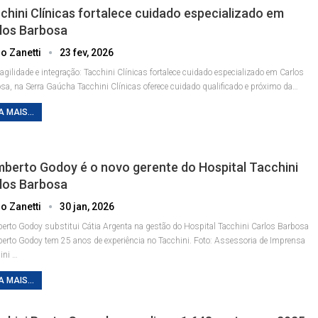
chini Clínicas fortalece cuidado especializado em
los Barbosa
o Zanetti
23 fev, 2026
agilidade e integração: Tacchini Clínicas fortalece cuidado especializado em Carlos
sa, na Serra Gaúcha
Tacchini Clínicas oferece cuidado qualificado e próximo da
…
A MAIS...
berto Godoy é o novo gerente do Hospital Tacchini
los Barbosa
o Zanetti
30 jan, 2026
rto Godoy substitui Cátia Argenta na gestão do Hospital Tacchini Carlos Barbosa
rto Godoy tem 25 anos de experiência no Tacchini. Foto: Assessoria de Imprensa
ini
…
A MAIS...