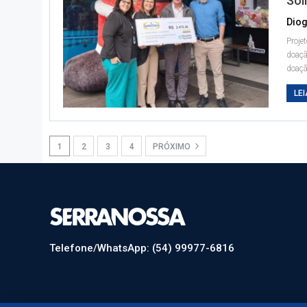
Sol
Diog
Proje
doaç
doaçã
LEI
1
2
3
4
PRÓXIMO
Telefone/WhatsApp: (54) 99977-6816