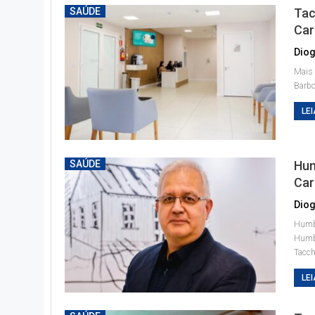
SAÚDE
Tac
Car
Diog
Mais 
Barbo
LEI
SAÚDE
Hum
Car
Diog
Humbe
Humbe
Tacch
LEI