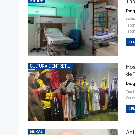
SAÚDE
Tac
Diog
Centr
Tacch
Tacch
LEI
CULTURA E ENTRETENIMENTO
Hos
de 
Diog
Tradi
Carl
LEI
GERAL
Ant