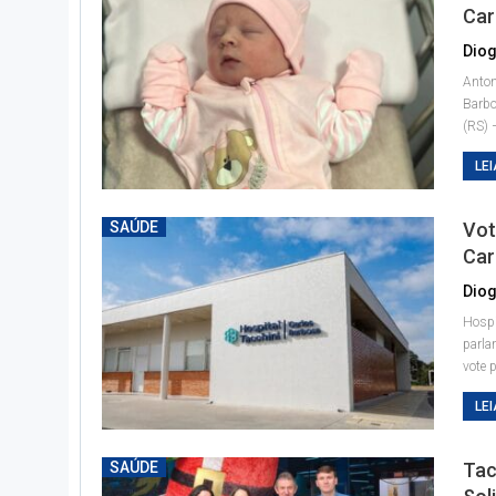
Car
Diog
Anton
Barb
(RS) 
LEI
SAÚDE
Vot
Car
Diog
Hospi
parla
vote 
LEI
SAÚDE
Tac