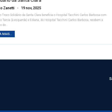
idário da Santa Clara
o Zanetti
19 nov, 2025
to Troco Solidário da Santa Clara beneficia o Hospital Tacchini Carlos Barbosa com
ão
Tarcia (à esquerda) e Ediana, do Hospital Tacchini Carlos Barbosa, recebem a
o do
…
A MAIS...
S