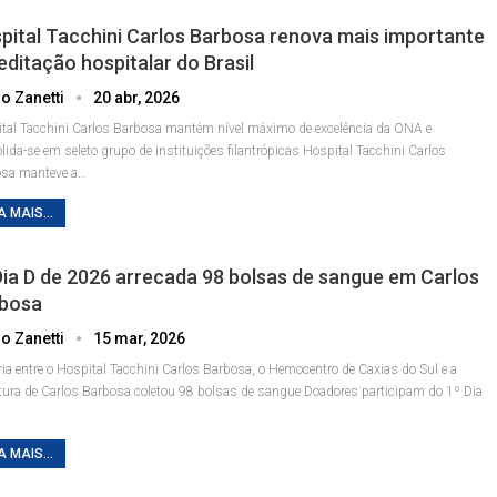
pital Tacchini Carlos Barbosa renova mais importante
editação hospitalar do Brasil
o Zanetti
20 abr, 2026
tal Tacchini Carlos Barbosa mantém nível máximo de excelência da ONA e
lida-se em seleto grupo de instituições filantrópicas
Hospital Tacchini Carlos
sa manteve a
…
A MAIS...
Dia D de 2026 arrecada 98 bolsas de sangue em Carlos
bosa
o Zanetti
15 mar, 2026
ria entre o Hospital Tacchini Carlos Barbosa, o Hemocentro de Caxias do Sul e a
itura de Carlos Barbosa coletou 98 bolsas de sangue
Doadores participam do 1º Dia
…
A MAIS...