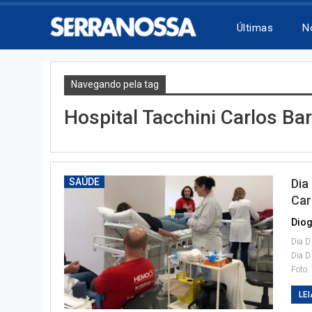
Últimas
N
Navegando pela tag
Hospital Tacchini Carlos Ba
SAÚDE
Dia
Car
Diog
Dia D
Dia D
Foto:
LEI