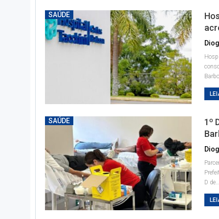
SAÚDE
Hos
acr
Diog
Hospi
conso
Barbo
LEI
SAÚDE
1º 
Bar
Diog
Parce
Prefe
D de
LEI