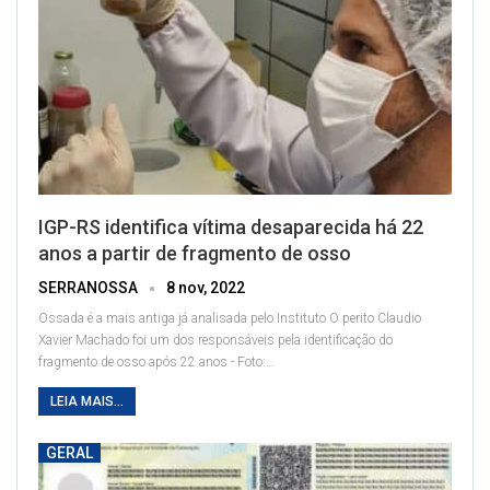
IGP-RS identifica vítima desaparecida há 22
anos a partir de fragmento de osso
SERRANOSSA
8 nov, 2022
Ossada é a mais antiga já analisada pelo Instituto
O perito Claudio
Xavier Machado foi um dos responsáveis pela identificação do
fragmento de osso após 22 anos - Foto:
…
LEIA MAIS...
GERAL