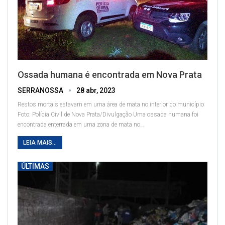
Ossada humana é encontrada em Nova Prata
SERRANOSSA
28 abr, 2023
Restos mortais estavam em uma área de mata no interior do município
Foto: Polícia Civil de Nova Prata/Divulgação
Uma ossada humana foi
encontrada enterrada em uma zona de mata no
…
LEIA MAIS...
ÚLTIMAS