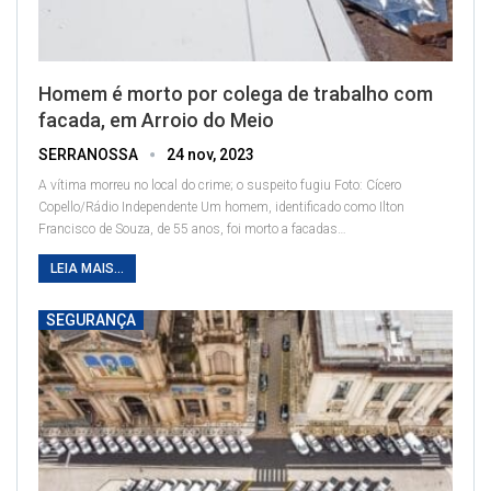
Homem é morto por colega de trabalho com
facada, em Arroio do Meio
SERRANOSSA
24 nov, 2023
A vítima morreu no local do crime; o suspeito fugiu
Foto: Cícero
Copello/Rádio Independente
Um homem, identificado como Ilton
Francisco de Souza, de 55 anos, foi morto a facadas
…
LEIA MAIS...
SEGURANÇA