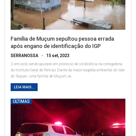
Família de Muçum sepultou pessoa errada
após engano de identificação do IGP
SERRANOSSA
15 set, 2023
O erro está sendo apurado em processo de sindicância na corregedoria
do Instituto-Geral de Perícias
Diante da maior tragédia ambiental do Vale
do Taquari, uma família de Muçum se
…
LEIA MAIS...
ÚLTIMAS