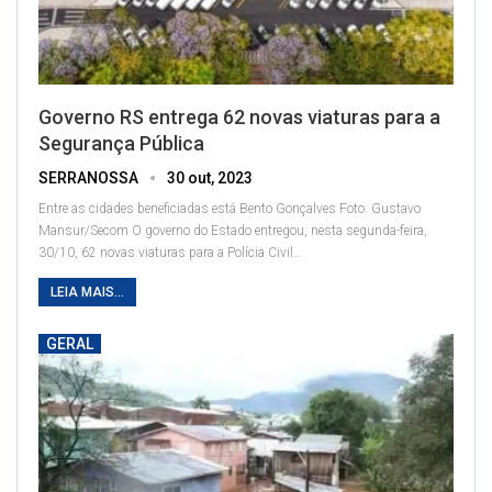
Governo RS entrega 62 novas viaturas para a
Segurança Pública
SERRANOSSA
30 out, 2023
Entre as cidades beneficiadas está Bento Gonçalves
Foto: Gustavo
Mansur/Secom
O governo do Estado entregou, nesta segunda-feira,
30/10, 62 novas viaturas para a Polícia Civil
…
LEIA MAIS...
GERAL