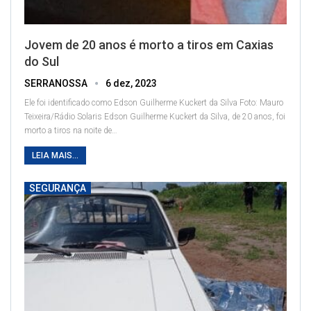
Jovem de 20 anos é morto a tiros em Caxias
do Sul
SERRANOSSA
6 dez, 2023
Ele foi identificado como Edson Guilherme Kuckert da Silva
Foto: Mauro
Teixeira/Rádio Solaris
Edson Guilherme Kuckert da Silva, de 20 anos, foi
morto a tiros na noite de
…
LEIA MAIS...
SEGURANÇA