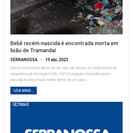
Bebê recém-nascida é encontrada morta em
lixão de Tramandaí
SERRANOSSA
19 abr, 2023
Feto foi encontrado dentro de um saco de lixo por um profissional da
cooperativa de reciclagem
Foto: IGP/Divulgação
Uma bebê recém-
nascida foi encontrada morta dentro de um saco,
…
LEIA MAIS...
ÚLTIMAS