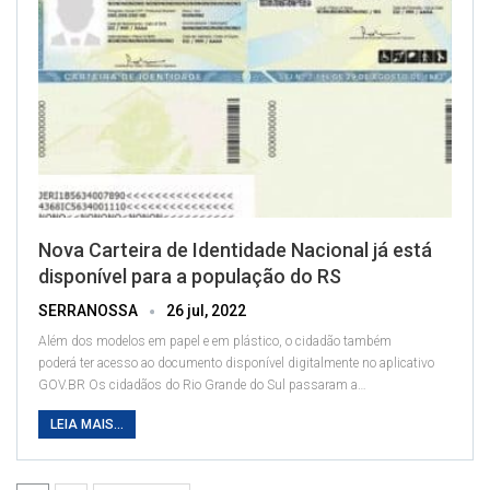
Nova Carteira de Identidade Nacional já está
disponível para a população do RS
SERRANOSSA
26 jul, 2022
Além dos modelos em papel e em plástico, o cidadão também
poderá ter acesso ao documento disponível digitalmente no aplicativo
GOV.BR
Os cidadãos do Rio Grande do Sul passaram a
…
LEIA MAIS...