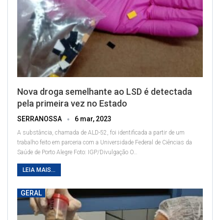
Nova droga semelhante ao LSD é detectada
pela primeira vez no Estado
SERRANOSSA
6 mar, 2023
A substância, chamada de ALD-52, foi identificada a partir de um
trabalho feito em parceria com a Universidade Federal de Ciências da
Saúde de Porto Alegre
Foto: IGP/Divulgação
O
…
LEIA MAIS...
GERAL