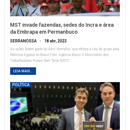
MST invade fazendas, sedes do Incra e área
da Embrapa em Permanbuco
SERRANOSSA
18 abr, 2023
As ações fazem parte do Abril Vermelho, que reforça a luta do grupo pela
Reforma Agrária no Brasil
Foto: Agência Brasil
O Movimento dos
Trabalhadores Rurais Sem Terra (MST)
…
LEIA MAIS...
POLÍTICA