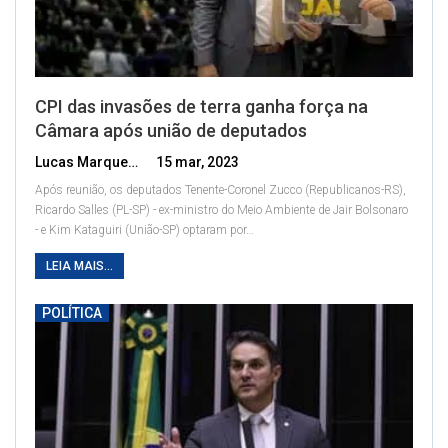
CPI das invasões de terra ganha força na
Câmara após união de deputados
Lucas Marques
15 mar, 2023
Após reunião, os deputados Tenente-Coronel Zucco (Republicanos-RS),
Ricardo Salles (PL-SP) - ex-ministro do Meio Ambiente de Jair Bolsonaro
- e Kim Kataguiri (União-SP) optaram por
…
LEIA MAIS...
POLÍTICA