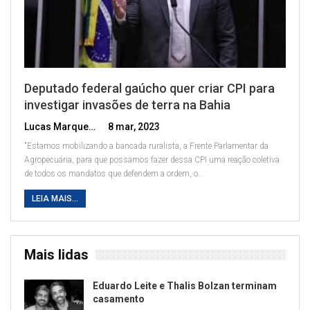
Deputado federal gaúcho quer criar CPI para
investigar invasões de terra na Bahia
Lucas Marques
8 mar, 2023
"Estamos mobilizando a bancada ruralista, a Frente Parlamentar da
Agropecuária, para que possamos fazer dessa CPI uma reação coletiva
de todos os mandatos que defendem a ordem, o
…
LEIA MAIS...
Mais lidas
Eduardo Leite e Thalis Bolzan terminam
casamento