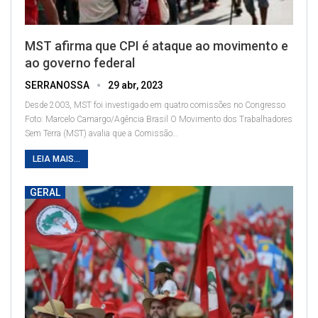
MST afirma que CPI é ataque ao movimento e
ao governo federal
SERRANOSSA
29 abr, 2023
Desde 2003, MST foi investigado em quatro comissões no Congresso
Foto: Marcelo Camargo/Agência Brasil
O Movimento dos Trabalhadores
Sem Terra (MST) avalia que a Comissão
…
LEIA MAIS...
GERAL