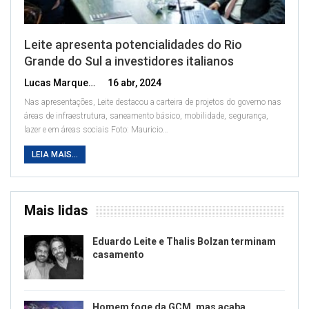
Leite apresenta potencialidades do Rio
Grande do Sul a investidores italianos
Lucas Marques
16 abr, 2024
Nas apresentações, Leite destacou a carteira de projetos do governo nas
áreas de infraestrutura, saneamento básico, mobilidade, segurança,
lazer e em áreas sociais
Foto: Mauricio
…
LEIA MAIS...
Mais lidas
Eduardo Leite e Thalis Bolzan terminam
casamento
Homem foge da GCM, mas acaba