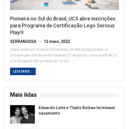
Pioneira no Sul do Brasil, UCS abre inscrições
para Programa de Certificação Lego Serious
Play®
SERRANOSSA
12 maio, 2022
Interessados em se tornar facilitadores na metodologia podem se
inscrever pelo site da universidade até 22 de agosto; curso ocorre de 26
a 29 de agosto
Pela primeira vez no Sul
…
LEIA MAIS...
Mais lidas
Eduardo Leite e Thalis Bolzan terminam
casamento