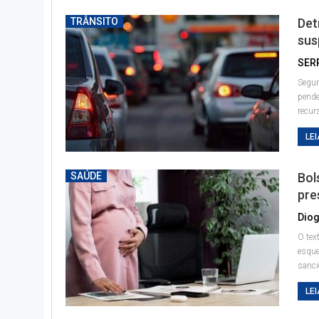
TRÂNSITO
Det
sus
SER
Segun
pende
recu
LEI
SAÚDE
Bol
pre
Diog
O tex
esque
sanc
LEI