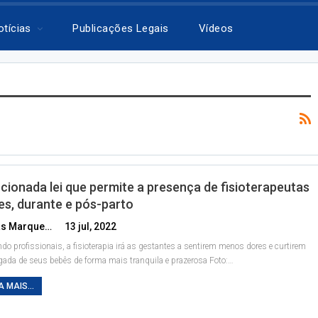
otícias
Publicações Legais
Vídeos
cionada lei que permite a presença de fisioterapeutas
es, durante e pós-parto
Lucas Marques
13 jul, 2022
do profissionais, a fisioterapia irá as gestantes a sentirem menos dores e curtirem
gada de seus bebês de forma mais tranquila e prazerosa
Foto:
…
A MAIS...