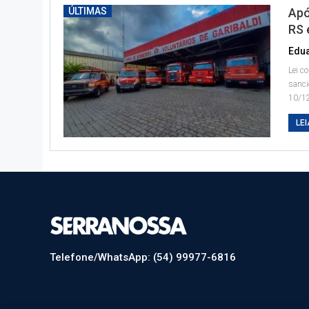
ÚLTIMAS
Apó
RS 
Lei c
sanci
10/12
LEI
Telefone/WhatsApp: (54) 99977-6816