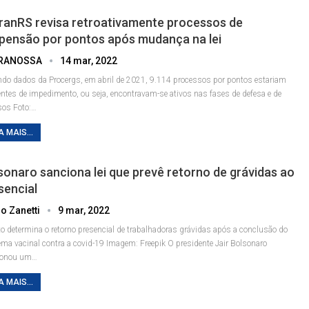
ranRS revisa retroativamente processos de
pensão por pontos após mudança na lei
RANOSSA
14 mar, 2022
do dados da Procergs, em abril de 2021, 9.114 processos por pontos estariam
ntes de impedimento, ou seja, encontravam-se ativos nas fases de defesa e de
rsos
Foto:
…
A MAIS...
sonaro sanciona lei que prevê retorno de grávidas ao
sencial
o Zanetti
9 mar, 2022
to determina o retorno presencial de trabalhadoras grávidas após a conclusão do
ma vacinal contra a covid-19
Imagem: Freepik
O presidente Jair Bolsonaro
ionou um
…
A MAIS...