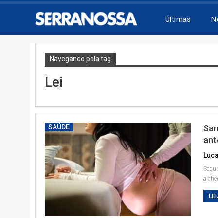
Últimas
N
Navegando pela tag
Lei
SAÚDE
San
ant
Segun
a che
LEI