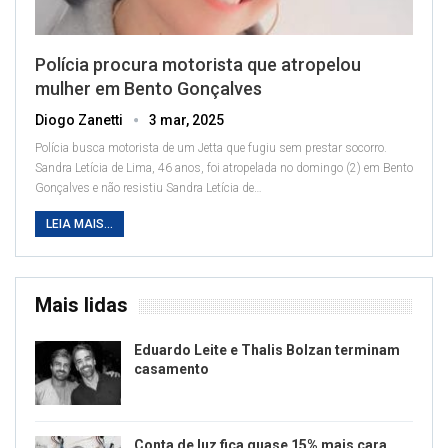
Polícia procura motorista que atropelou
mulher em Bento Gonçalves
Diogo Zanetti
3 mar, 2025
Polícia busca motorista de um Jetta que fugiu sem prestar socorro.
Sandra Letícia de Lima, 46 anos, foi atropelada no domingo (2) em Bento
Gonçalves e não resistiu
Sandra Letícia de
…
LEIA MAIS...
Mais lidas
Eduardo Leite e Thalis Bolzan terminam
casamento
Conta de luz fica quase 15% mais cara