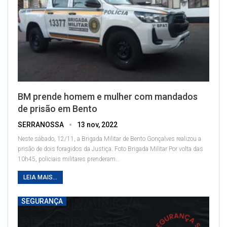
BM prende homem e mulher com mandados
de prisão em Bento
SERRANOSSA
13 nov, 2022
Neste sábado, 12/11, a Brigada Militar de Bento Gonçalves realizou a
prisão de dois foragidos da Justiça.
Foto Brigada Militar
Por volta das
10h45, policiais militares prenderam
…
LEIA MAIS...
SEGURANÇA