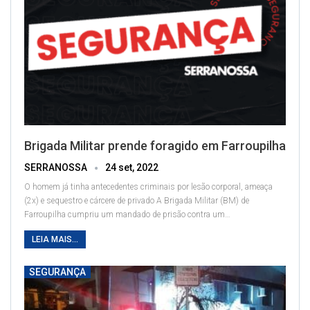
Brigada Militar prende foragido em Farroupilha
SERRANOSSA
24 set, 2022
O homem já tinha antecedentes criminais por lesão corporal, ameaça
(2x) e sequestro e cárcere de privado
A Brigada Militar (BM) de
Farroupilha cumpriu um mandado de prisão contra um
…
LEIA MAIS...
SEGURANÇA