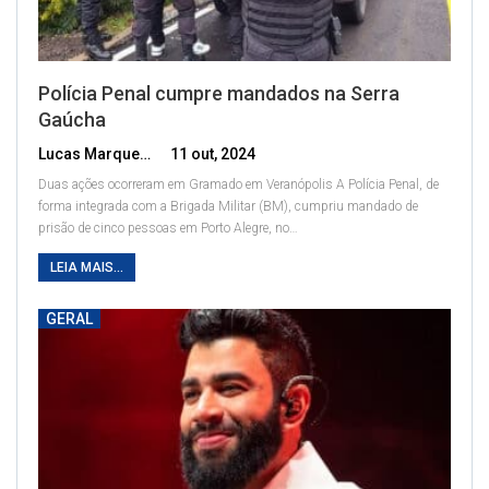
Polícia Penal cumpre mandados na Serra
Gaúcha
Lucas Marques
11 out, 2024
Duas ações ocorreram em Gramado em Veranópolis
A Polícia Penal, de
forma integrada com a Brigada Militar (BM), cumpriu mandado de
prisão de cinco pessoas em Porto Alegre, no
…
LEIA MAIS...
GERAL