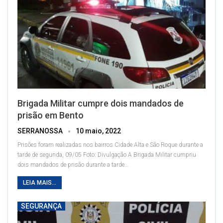
Brigada Militar cumpre dois mandados de
prisão em Bento
SERRANOSSA
10 maio, 2022
Prisões foram realizadas nos bairros Cidade Alta e São Roque durante a
tarde de segunda, 09/05
Foto: Divulgação
A Brigada Militar cumpriu
dois mandados de prisão durante a tarde
…
LEIA MAIS...
SEGURANÇA