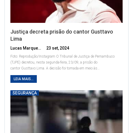
Justiça decreta prisão do cantor Gusttavo
Lima
Lucas Marques
23 set, 2024
Foto: Reprodução/Instagram
O Tribunal de Justiça de Pernambuco
(TJPE) decretou, nesta segunda-feira, 23/09, a prisão do
cantor Gusttavo Lima. A decisão foi tomada em meio às
…
LEIA MAIS...
SEGURANÇA