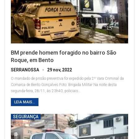
BM prende homem foragido no bairro São
Roque, em Bento
SERRANOSSA
29 nov, 2022
O mandado de prisão preventiva foi expedido pela 2º Vara Criminal da
Comarca de Bento Gonçalves
Foto: Brigada Militar
Na noite desta
segunda-feira, 28/11, às 23h40, policiais
…
LEIA MAIS...
SEGURANÇA