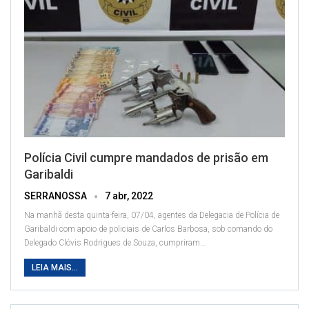
Polícia Civil cumpre mandados de prisão em
Garibaldi
SERRANOSSA
7 abr, 2022
Na manhã desta quinta-feira, 07/04, agentes da Delegacia de Polícia de
Garibaldi com apoio de policiais de Carlos Barbosa, sob comando do
Delegado Clóvis Rodrigues de Souza, cumpriram
…
LEIA MAIS...