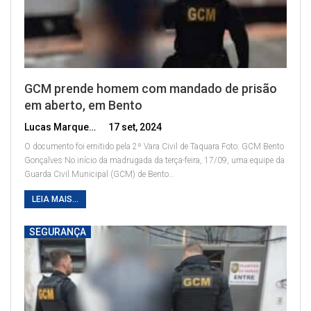
GCM prende homem com mandado de prisão
em aberto, em Bento
Lucas Marques
17 set, 2024
O documento foi emitido pela 2ª Vara Civil de Taquara
Foto: GCM Bento
Gonçalves
No início da madrugada da terça-feira, 17/09, uma equipe da
Guarda Civil Municipal (GCM) de Bento
…
LEIA MAIS...
SEGURANÇA