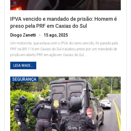
IPVA vencido e mandado de prisão: Homem é
preso pela PRF em Caxias do Sul
Diogo Zanetti
15 ago, 2025
Um motorista, que estava com o IPVA do carro vencido, foi parado pela
PRF na BR-116 em Caxias do Sul e acabou preso por um mandado de
prisão em aberto
PRF em ação em Caxias do Sul.
…
LEIA MAIS...
SEGURANÇA