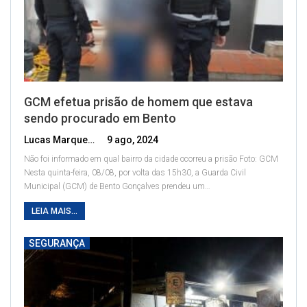
GCM efetua prisão de homem que estava
sendo procurado em Bento
Lucas Marques
9 ago, 2024
Não foi informado em qual bairro da cidade ocorreu a prisão
Foto: GCM
Nesta quinta-feira, 08/08, por volta das 15h30, a Guarda Civil
Municipal (GCM) de Bento Gonçalves prendeu um
…
LEIA MAIS...
SEGURANÇA