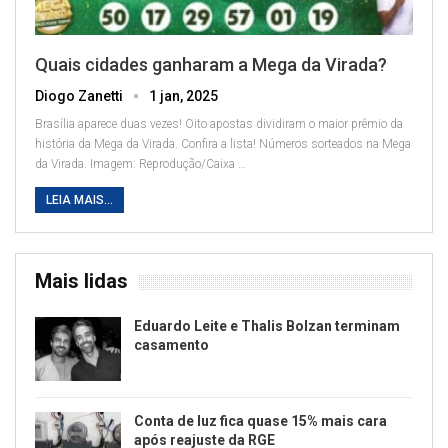
Quais cidades ganharam a Mega da Virada?
Diogo Zanetti
1 jan, 2025
Brasília aparece duas vezes! Oito apostas dividiram o maior prêmio da
história da Mega da Virada. Confira a lista!
Números sorteados na Mega
da Virada. Imagem: Reprodução/Caixa
…
LEIA MAIS...
Mais lidas
Eduardo Leite e Thalis Bolzan terminam
casamento
Conta de luz fica quase 15% mais cara
após reajuste da RGE