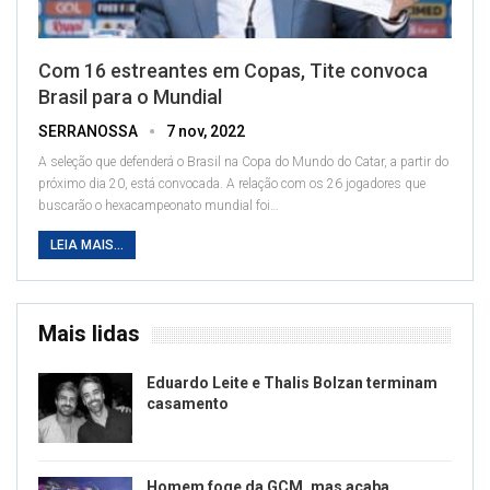
Com 16 estreantes em Copas, Tite convoca
Brasil para o Mundial
SERRANOSSA
7 nov, 2022
A seleção que defenderá o Brasil na Copa do Mundo do Catar, a partir do
próximo dia 20, está convocada. A relação com os 26 jogadores que
buscarão o hexacampeonato mundial foi
…
LEIA MAIS...
Mais lidas
Eduardo Leite e Thalis Bolzan terminam
casamento
Homem foge da GCM, mas acaba