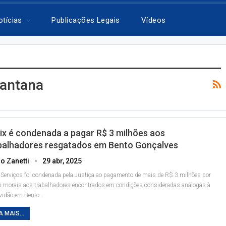
otícias
Publicações Legais
Vídeos
Santana
ix é condenada a pagar R$ 3 milhões aos
balhadores resgatados em Bento Gonçalves
o Zanetti
29 abr, 2025
 Serviços foi condenada pela Justiça ao pagamento de mais de R$ 3 milhões por
 morais aos trabalhadores encontrados em condições consideradas análogas à
vidão em Bento
…
A MAIS...