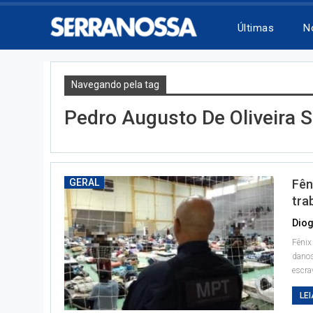
Últimas
N
Navegando pela tag
Pedro Augusto De Oliveira 
GERAL
Fên
tra
Diog
Fênix
danos
escra
LEI