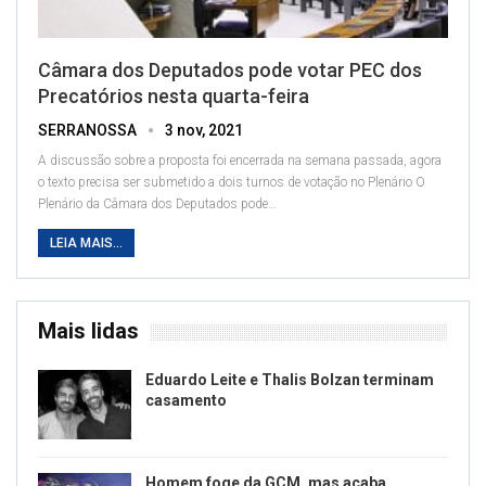
Câmara dos Deputados pode votar PEC dos
Precatórios nesta quarta-feira
SERRANOSSA
3 nov, 2021
A discussão sobre a proposta foi encerrada na semana passada, agora
o texto precisa ser submetido a dois turnos de votação no Plenário
O
Plenário da Câmara dos Deputados pode
…
LEIA MAIS...
Mais lidas
Eduardo Leite e Thalis Bolzan terminam
casamento
Homem foge da GCM, mas acaba