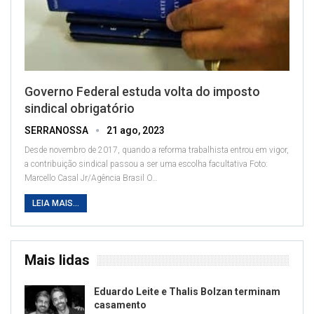
Governo Federal estuda volta do imposto
sindical obrigatório
SERRANOSSA
21 ago, 2023
Desde novembro de 2017, quando a reforma trabalhista entrou em vigor,
a contribuição sindical passou a ser uma escolha facultativa
Foto:
Marcello Casal Jr/Agência Brasil
O
…
LEIA MAIS...
Mais lidas
Eduardo Leite e Thalis Bolzan terminam
casamento