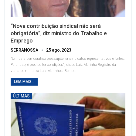
“Nova contribuição sindical não será
obrigatória”, diz ministro do Trabalho e
Emprego
SERRANOSSA
25 ago, 2023
"Um país democrático pressupõe ter sindicatos representativos e fortes.
Para isso, é preciso ter condições", disse Luiz Marinho
Registro da
visita do ministro Luiz Marinho a Bento
…
LEIA MAIS...
ÚLTIMAS