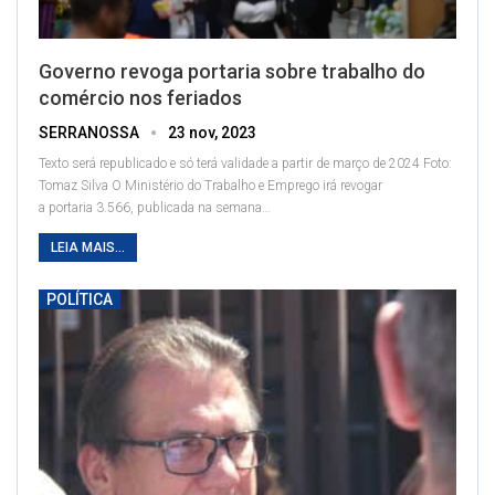
Governo revoga portaria sobre trabalho do
comércio nos feriados
SERRANOSSA
23 nov, 2023
Texto será republicado e só terá validade a partir de março de 2024
Foto:
Tomaz Silva
O Ministério do Trabalho e Emprego irá revogar
a portaria 3.566, publicada na semana
…
LEIA MAIS...
POLÍTICA