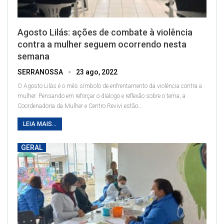
Agosto Lilás: ações de combate à violência
contra a mulher seguem ocorrendo nesta
semana
SERRANOSSA
23 ago, 2022
O Agosto Lilás é o mês símbolo de enfrentamento da violência contra a
mulher. Pensando em reforçar o dialogo e reflexão sobre o tema, a
Coordenadoria da Mulher e Centro Revivi estão
…
LEIA MAIS...
GERAL