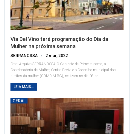
Via Del Vino terá programação do Dia da
Mulher na próxima semana
SERRANOSSA
2 mar, 2022
Foto: Arquivo SERRANOSSA
O Gabinete da Primeira-dama, a
Coordenadoria da Mulher, Centro Revivi e o Conselho municipal dos
direitos da mulher (COMDIM BG), realizam no dia 08 de
…
LEIA MAIS...
GERAL