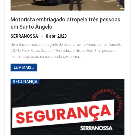
Motorista embriagado atropela três pessoas
em Santo Ângelo
SERRANOSSA
8 abr, 2023
Uma das vítimas é um agente do Departamento Municipal de Trânsito
(DMT)
Foto: Redes Sociais / Reprodução Grupo Sepé
Três pessoas
foram atropeladas na noite desta sexta-feira,
…
LEIA MAIS...
SEGURANÇA