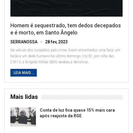
Homem é sequestrado, tem dedos decepados
e é morto, em Santo Ângelo
SERRANOSSA
28 fev, 2023
No veículo dos suspeitos pelo crime, foram encontrados uma faca, um
facão e um dedo humano
No último domingo, 26/02, por volta das
23h10, a Brigada Militar (BM) recebeu a denúncia
…
LEIA MAIS...
Mais lidas
Conta de luz fica quase 15% mais cara
após reajuste da RGE